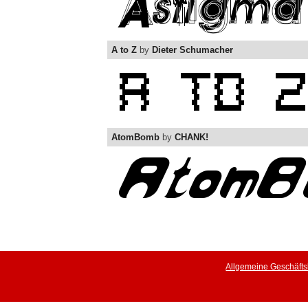
A to Z
by
Dieter Schumacher
AtomBomb
by
CHANK!
Allgemeine Geschäft