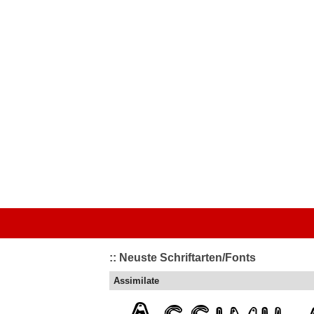
Startseite
|
Kategorien
|
Von A bis Z
|
Top bewertet
|
Schriftart 
:: Neuste Schriftarten/Fonts
Assimilate