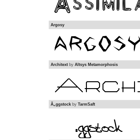
Argosy
Architext
by
Altsys Metamorphosis
Ã„ggstock
by
TarmSaft