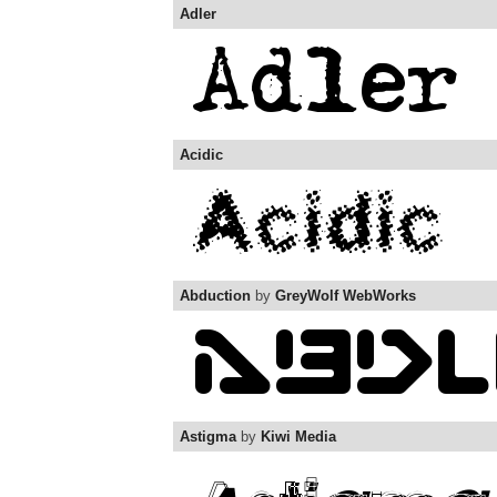
Adler
Acidic
Abduction
by
GreyWolf WebWorks
Astigma
by
Kiwi Media