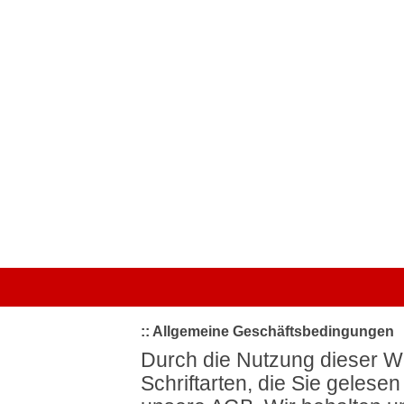
Startseite
|
Kategorien
|
Von A bis Z
|
Top bewertet
|
Schriftart 
:: Allgemeine Geschäftsbedingungen
Durch die Nutzung dieser W
Schriftarten, die Sie gelese