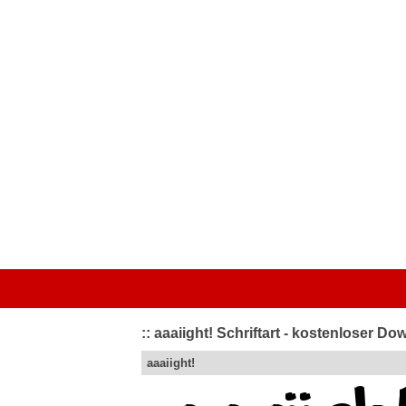
Startseite
|
Kategorien
|
Von A bis Z
|
Top bewertet
|
Schriftart 
:: aaaiight! Schriftart - kostenloser D
aaaiight!