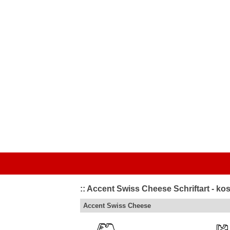
Startseite
|
Kategorien
|
Von A bis Z
|
Top bewertet
|
Schriftart 
:: Accent Swiss Cheese Schriftart - k
Accent Swiss Cheese