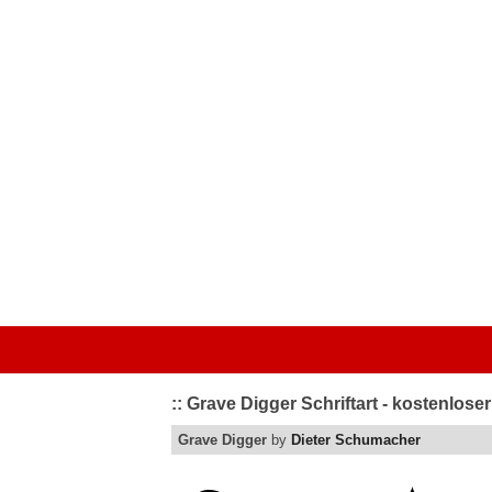
Startseite
|
Kategorien
|
Von A bis Z
|
Top bewertet
|
Schriftart 
:: Grave Digger Schriftart - kostenlos
Grave Digger
by
Dieter Schumacher