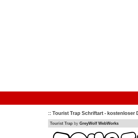
Startseite
|
Kategorien
|
Von A bis Z
|
Top bewertet
|
Schriftart 
:: Tourist Trap Schriftart - kostenlose
Tourist Trap
by
GreyWolf WebWorks