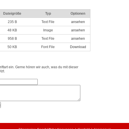
Dateigröße
Typ
Optionen
235 B
Text File
ansehen
48 KB
Image
ansehen
958 B
Text File
ansehen
50 KB
Font File
Download
ftart ein. Gerne hören wir auch, was du mit dieser
tzt.