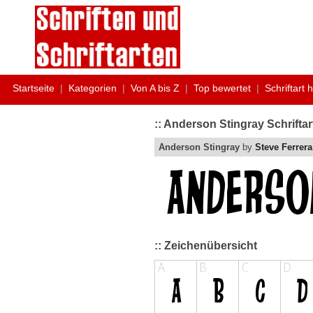
Startseite
|
Kategorien
|
Von A bis Z
|
Top bewertet
|
Schriftart 
:: Anderson Stingray Schrifta
Anderson Stingray
by
Steve Ferrera
:: Zeichenübersicht