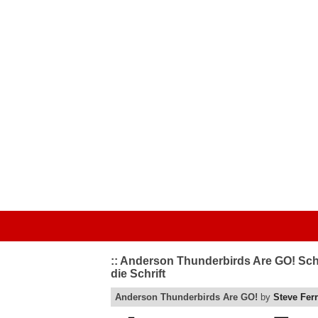
Startseite
|
Kategorien
|
Von A bis Z
|
Top bewertet
|
Schriftart 
:: Anderson Thunderbirds Are GO! Schr
die Schrift
Anderson Thunderbirds Are GO!
by
Steve Fer