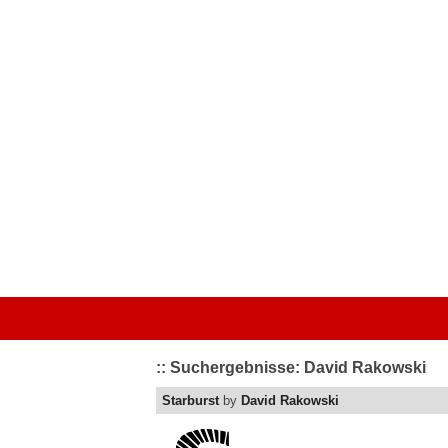
Startseite
|
Kategorien
|
Von A bis Z
|
Top bewertet
|
Schriftart 
:: Suchergebnisse: David Rakowski
Starburst
by
David Rakowski