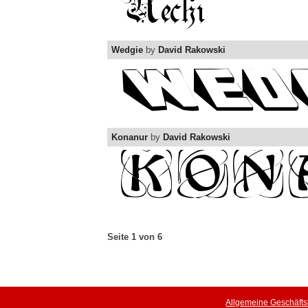
Wedgie
by
David Rakowski
Konanur
by
David Rakowski
Seite 1 von 6
Allgemeine Geschäft