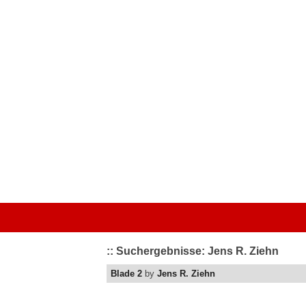
Startseite
|
Kategorien
|
Von A bis Z
|
Top bewertet
|
Schriftart 
:: Suchergebnisse: Jens R. Ziehn
Blade 2
by
Jens R. Ziehn