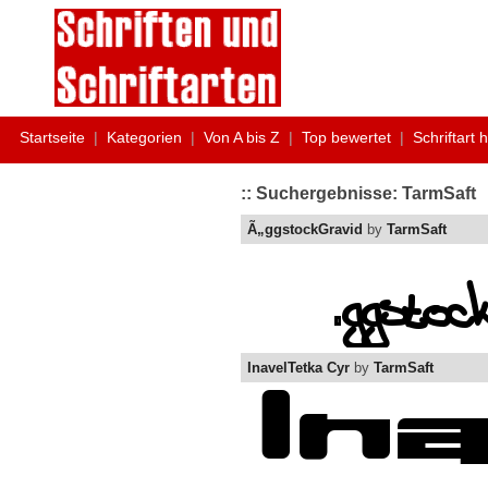
Startseite
|
Kategorien
|
Von A bis Z
|
Top bewertet
|
Schriftart 
:: Suchergebnisse: TarmSaft
Ã„ggstockGravid
by
TarmSaft
InavelTetka Cyr
by
TarmSaft