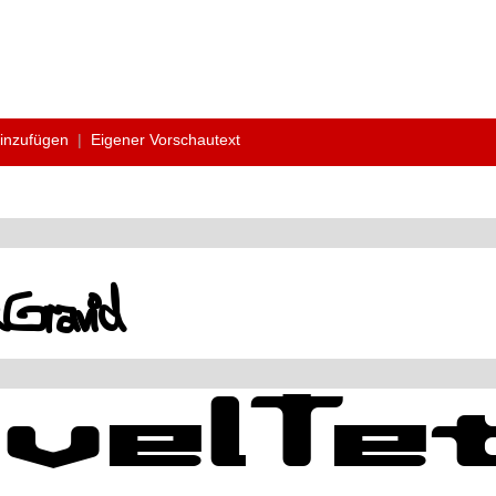
hinzufügen
|
Eigener Vorschautext